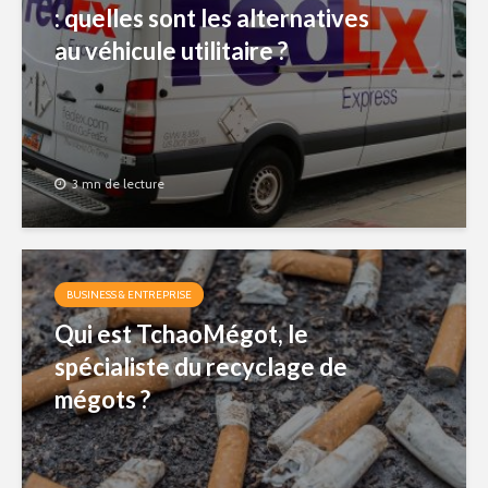
: quelles sont les alternatives
au véhicule utilitaire ?
3 mn de lecture
BUSINESS & ENTREPRISE
Qui est TchaoMégot, le
spécialiste du recyclage de
mégots ?